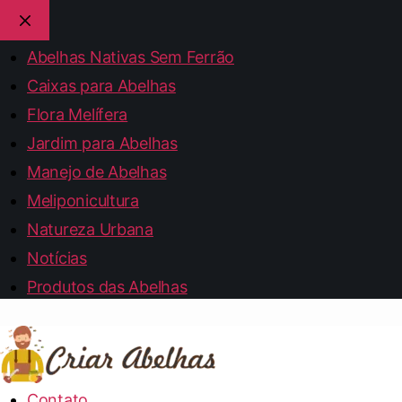
Abelhas Nativas Sem Ferrão
Caixas para Abelhas
Flora Melífera
Jardim para Abelhas
Manejo de Abelhas
Meliponicultura
Natureza Urbana
Notícias
Produtos das Abelhas
Contato