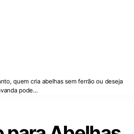
anto, quem cria abelhas sem ferrão ou deseja
 lavanda pode…
o para Abelhas