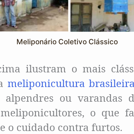
Meliponário Coletivo Clássico
ima ilustram o mais clás
da
meliponicultura brasileir
s alpendres ou varandas 
meliponicultores, o que fac
e o cuidado contra furtos.