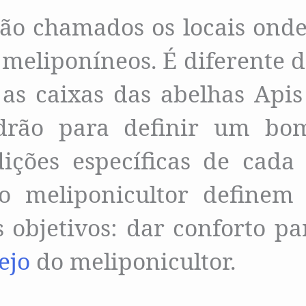
ão chamados os locais onde
 meliponíneos. É diferente d
 as caixas das abelhas Apis
drão para definir um bom
ições específicas de cada 
do meliponicultor definem
s objetivos: dar conforto pa
ejo
do meliponicultor.