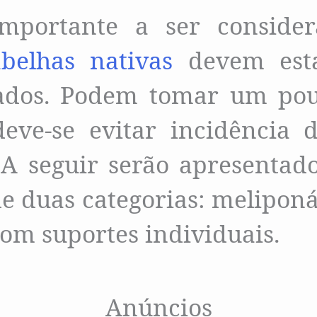
mportante a ser conside
abelhas nativas
devem est
ados. Podem tomar um pou
ve-se evitar incidência d
. A seguir serão apresentad
e duas categorias: meliponár
om suportes individuais.
Anúncios