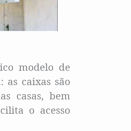
sico modelo de
a
: as caixas são
das casas, bem
ilita o acesso