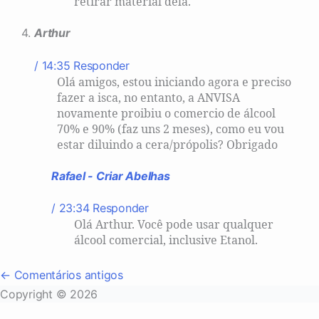
retirar material dela.
Arthur
/ 14:35
Responder
Olá amigos, estou iniciando agora e preciso
fazer a isca, no entanto, a ANVISA
novamente proibiu o comercio de álcool
70% e 90% (faz uns 2 meses), como eu vou
estar diluindo a cera/própolis? Obrigado
Rafael - Criar Abelhas
/ 23:34
Responder
Olá Arthur. Você pode usar qualquer
álcool comercial, inclusive Etanol.
Navegação
← Comentários antigos
Copyright © 2026
de
comentários