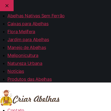
Abelhas Nativas Sem Ferrão
Caixas para Abelhas
Flora Melífera
Jardim para Abelhas
Manejo de Abelhas
Meliponicultura
Natureza Urbana
Notícias
Produtos das Abelhas
Contato