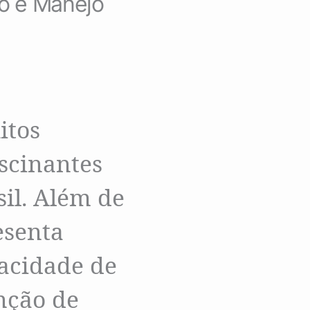
ão e Manejo
itos
scinantes
il. Além de
esenta
acidade de
nção de