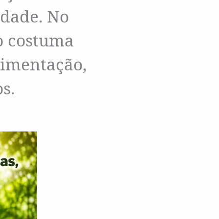
idade. No
o costuma
limentação,
s.