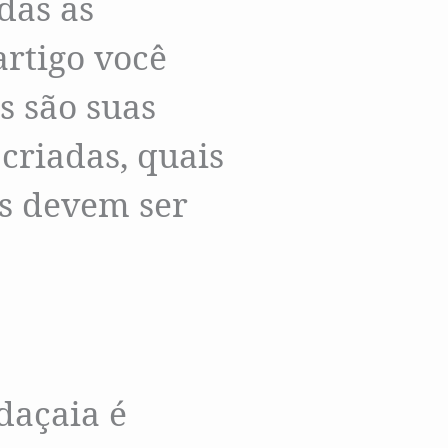
das as
artigo você
s são suas
criadas, quais
os devem ser
daçaia é