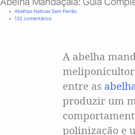
Abelha Mandaçaia: Guia Complet
Abelhas Nativas Sem Ferrão
132 comentários
A abelha mand
meliponicultor
entre as
abelha
produzir um me
comportamento
polinização e 