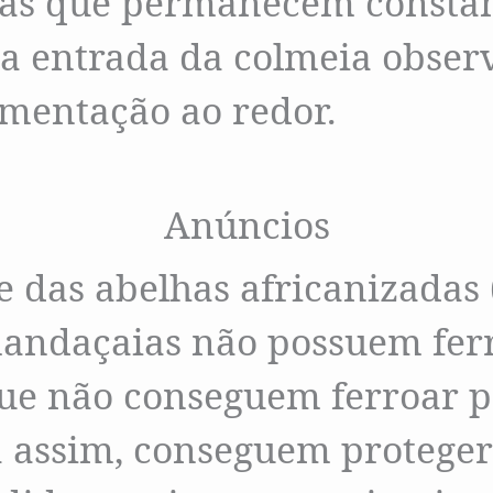
iãs que permanecem consta
na entrada da colmeia obse
mentação ao redor.
Anúncios
 das abelhas africanizadas 
mandaçaias não possuem ferr
 que não conseguem ferroar 
 assim, conseguem proteger