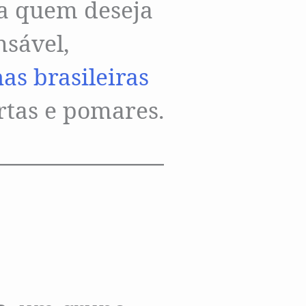
a quem deseja
sável,
as brasileiras
rtas e pomares.