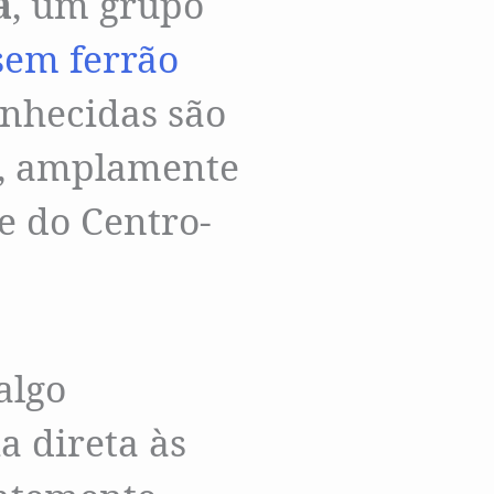
a
, um grupo
sem ferrão
onhecidas são
s, amplamente
te do Centro-
algo
a direta às