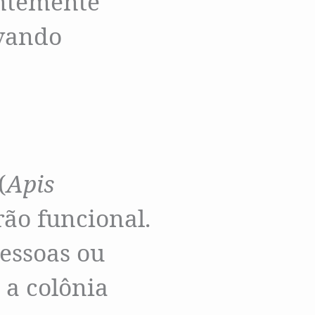
ntemente
rvando
(
Apis
ão funcional.
pessoas ou
 a colônia