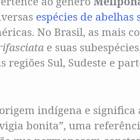
ertence ao gênero
Melipon
iversas
espécies de abelhas 
éricas. No Brasil, as mais c
ifasciata
e suas subespécie
s regiões Sul, Sudeste e par
rigem indígena e significa 
vigia bonita”, uma referênci