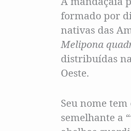
A mandaçaia p
formado por d
nativas das Am
Melipona quadr
distribuídas na
Oeste.
Seu nome tem o
semelhante a “