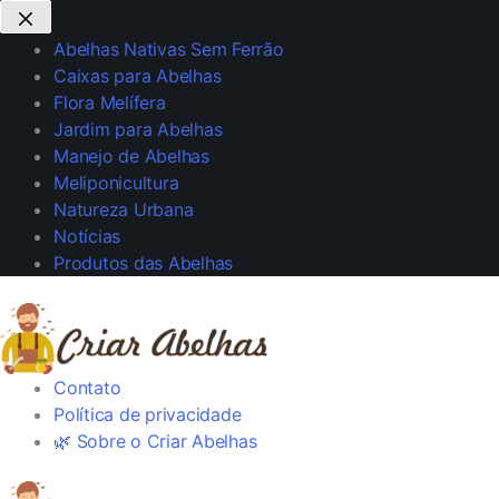
Abelhas Nativas Sem Ferrão
Caixas para Abelhas
Flora Melífera
Jardim para Abelhas
Manejo de Abelhas
Meliponicultura
Natureza Urbana
Notícias
Produtos das Abelhas
Contato
Política de privacidade
🌿 Sobre o Criar Abelhas