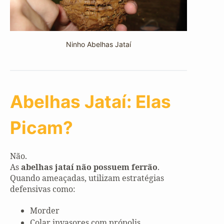
Ninho Abelhas Jataí
Abelhas Jataí: Elas
Picam?
Não.
As
abelhas jataí não possuem ferrão
.
Quando ameaçadas, utilizam estratégias
defensivas como:
Morder
Colar invasores com própolis