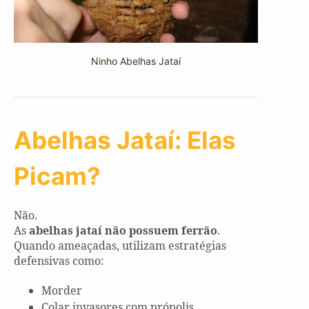
Ninho Abelhas Jataí
Abelhas Jataí: Elas
Picam?
Não.
As
abelhas jataí não possuem ferrão
.
Quando ameaçadas, utilizam estratégias
defensivas como:
Morder
Colar invasores com própolis